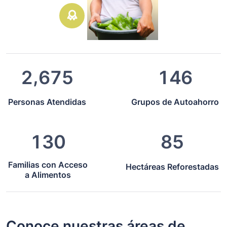
,
2
6
7
5
1
4
6
Personas Atendidas
Grupos de Autoahorro
1
3
0
8
5
Familias con Acceso
Hectáreas Reforestadas
a Alimentos
Conoce nuestras áreas de